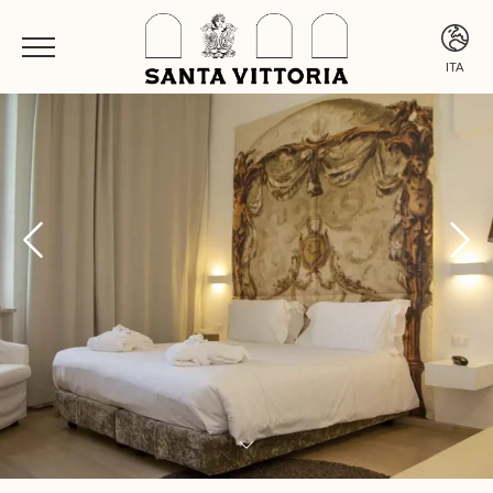
ITA
ITA
ENG