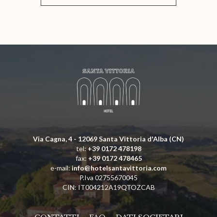
Via Cagna, 4 - 12069 Santa Vittoria d'Alba (CN)
tel:
+39 0172 478198
fax:
+39 0172 478465
e-mail:
info@hotelsantavittoria.com
P.Iva 02755670045
CIN: IT004212A19QTOZCAB